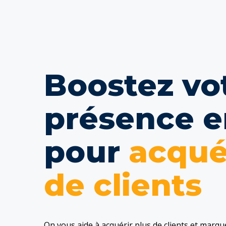
Boostez vo
présence e
pour
acqué
de clients
On vous aide à acquérir plus de clients et marque