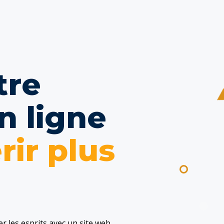
tre
n ligne
rir plus
r les esprits avec un site web